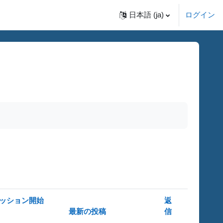
日本語 ‎(ja)‎
ログイン
ッション開始
返
最新の投稿
信
操作